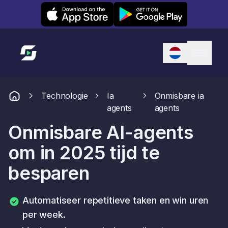
Leexi on iOS
Leexi on Android
Link naar startpagina
Technologie
Ia
Onmisbare ia
agents
agents
Onmisbare AI-agents
om in 2025 tijd te
besparen
Automatiseer repetitieve taken en win uren
per week.