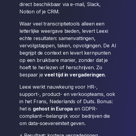
direct beschikbaar via e-mail, Slack,
Notion of je CRM.
Waar veel transcriptietools alleen een
letterlijke weergave bieden, levert Leexi
echte resultaten: samenvattingen,
vervolgstappen, taken, opvolgingen. De AI
begrijpt de context en levert kernpunten
op een bruikbare manier, zonder dat je
hoeft te herlezen of herschrijven. Zo
bespaar je
veel tijd in vergaderingen
.
Leexi werkt nauwkeurig voor HR-,
support-, product- en verkoopteams, ook
in het Frans, Nederlands of Duits. Bonus:
het is
gehost in Europa
en GDPR-
compliant—belangrijk voor bedrijven die
om data-soevereiniteit geven.
⚡ Resultaat: kortere vergaderingen,