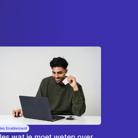
les Enablement
les wat je moet weten over