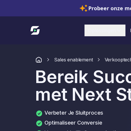
Probeer onze mo
Link naar startpagina
Oplossingen
Sales enablement
Verkooptec
Bereik Succ
met Next S
Verbeter Je Sluitproces
Optimaliseer Conversie