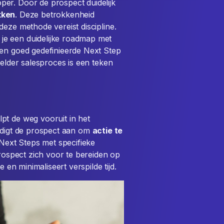
er. Door de prospect duidelijk
kken
. Deze betrokkenheid
eze methode vereist discipline.
e een duidelijke roadmap met
een goed gedefinieerde Next Step
helder salesproces is een teken
pt de weg vooruit in het
oedigt de prospect aan om
actie te
Next Steps met specifieke
prospect zich voor te bereiden op
 en minimaliseert verspilde tijd.