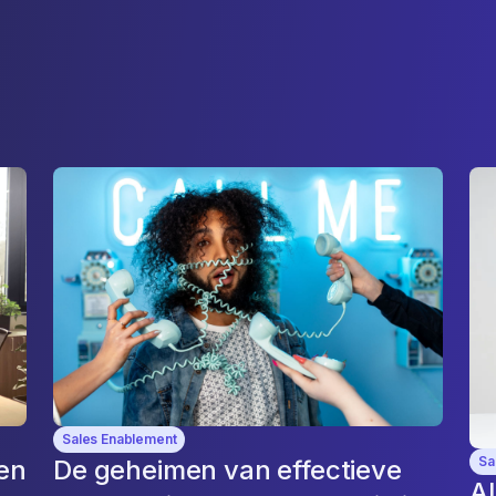
Sales Enablement
Sa
een
De geheimen van effectieve
Al