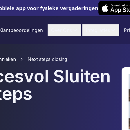
Leexi on iOS
biele app voor fysieke vergaderingen
Klantbeoordelingen
Over Ons
Integraties
Pr
hnieken
Next steps closing
esvol Sluiten
teps