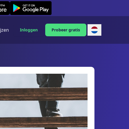
Leexi on Android
ijzen
Inloggen
Probeer gratis