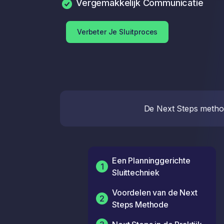
Vergemakkelijk Communicatie
Verbeter Je Sluitproces
De Next Steps methode
Een Planninggerichte
1
Sluittechniek
Voordelen van de Next
2
Steps Methode