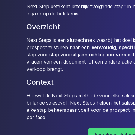
Next Step betekent letterlijk "volgende stap" in
ingaan op de betekenis.
Overzicht
Next Steps is een sluittechniek waarbij het doel
prospect te sturen naar een
eenvoudig, specif
stap voor stap vooruitgaan richting
conversie
. 
vragen van een document, of een andere actie die
verkoop brengt.
Context
Hoewel de Next Steps methode voor elke salescyc
bij lange salescycli. Next Steps helpen het sale
elke stap beheersbaar voelt voor de prospect, m
per fase.
Verbeter je sluitpr