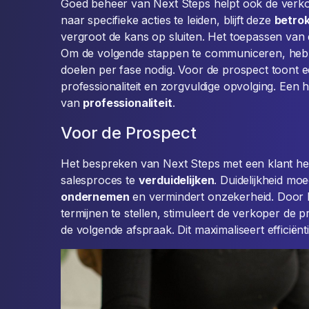
Goed beheer van Next Steps helpt ook de verkop
naar specifieke acties te leiden, blijft deze
betro
vergroot de kans op sluiten. Het toepassen van d
Om de volgende stappen te communiceren, heb j
doelen per fase nodig. Voor de prospect toont 
professionaliteit en zorgvuldige opvolging. Een 
van
professionaliteit
.
Voor de Prospect
Het bespreken van Next Steps met een klant hel
salesproces te
verduidelijken
. Duidelijkheid m
ondernemen
en vermindert onzekerheid. Door 
termijnen te stellen, stimuleert de verkoper de 
de volgende afspraak. Dit maximaliseert efficiëntie