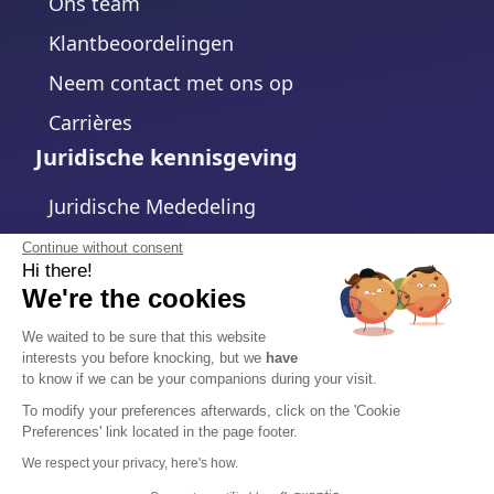
Ons team
Klantbeoordelingen
Neem contact met ons op
Carrières
Juridische kennisgeving
Juridische Mededeling
Privacybeleid
Continue without consent
Hi there!
Cookiebeleid
We're the cookies
Cookie-instellingen wijzigen
We waited to be sure that this website
interests you before knocking, but we
have
Algemene voorwaarden
to know if we can be your companions during your visit.
Gegevensverwerkingsovereenkomst
To modify your preferences afterwards, click on the 'Cookie
Preferences' link located in the page footer.
Veiligheid
We respect your privacy, here's how.
Trust Center