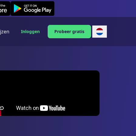
Leexi on Android
ijzen
Inloggen
Probeer gratis