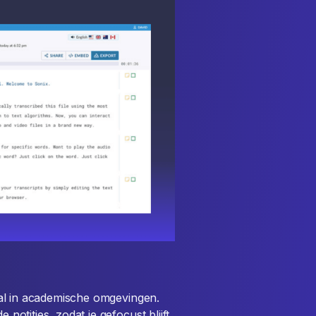
ooral in academische omgevingen.
 notities, zodat je gefocust blijft.