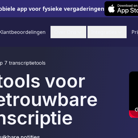
Leexi on iOS
biele app voor fysieke vergaderingen
Klantbeoordelingen
Over Ons
Integraties
Pr
p 7 transcriptietools
tools voor
betrouwbare
scriptie
ikbare notities.