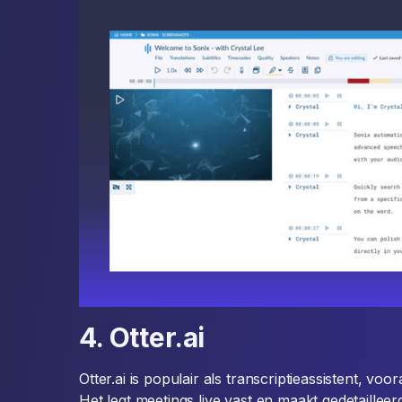
4. Otter.ai
Otter.ai is populair als transcriptieassistent, v
Het legt meetings live vast en maakt gedetailleerde