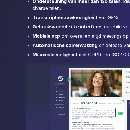
Ondersteuning van meer dan 120 talen
, id
diverse talen.
Transcriptienauwkeurigheid
van 99%.
Gebruiksvriendelijke interface
, geschikt vo
Mobiele app
om overal en altijd meetings op
Automatische samenvatting
en detectie va
Maximale veiligheid
met GDPR- en ISO27001-