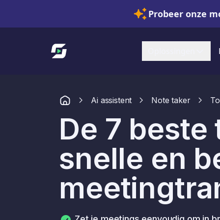
Probeer onze mo
Link naar startpagina
Oplossingen
Ai assistent
Note taker
To
De 7 beste 
snelle en 
meetingtran
Zet je meetings eenvoudig om in bru