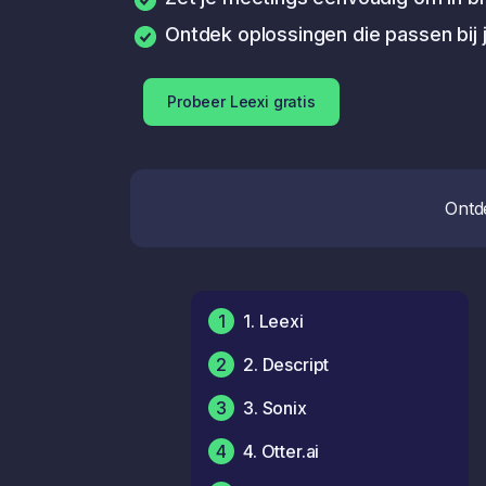
Ontdek oplossingen die passen bij
Probeer Leexi gratis
Ontde
1
1. Leexi
2
2. Descript
3
3. Sonix
4
4. Otter.ai