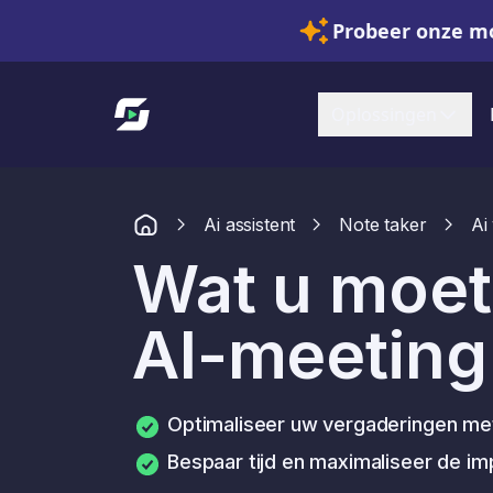
Probeer onze mo
Link naar startpagina
Oplossingen
Ai assistent
Note taker
Ai
Wat u moet
AI-meeting
Optimaliseer uw vergaderingen me
Bespaar tijd en maximaliseer de i