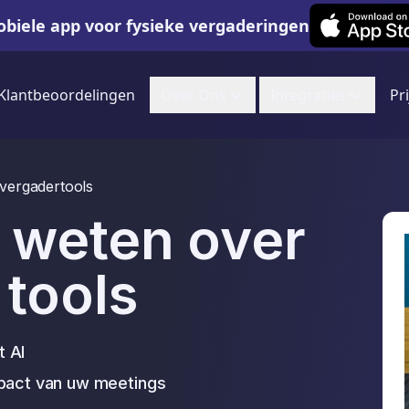
Leexi on iOS
biele app voor fysieke vergaderingen
Klantbeoordelingen
Over Ons
Integraties
Pr
 vergadertools
 weten over
 tools
t AI
mpact van uw meetings