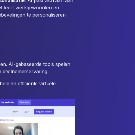
onalisatie
: AI past zich aan aan
et leert werkgewoonten en
bevelingen te personaliseren
even. AI-gebaseerde tools spelen
en deelnemerservaring.
ele en efficiënte virtuele