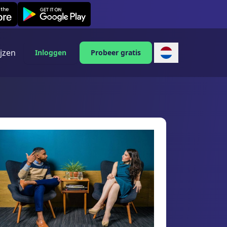
Leexi on Android
ijzen
Inloggen
Probeer gratis