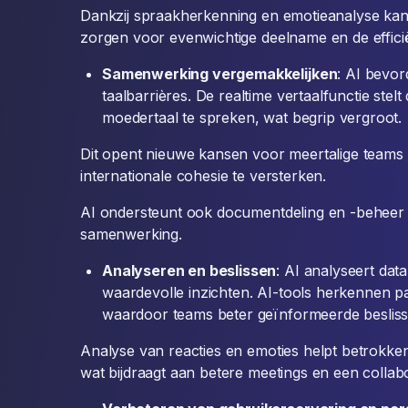
Dankzij spraakherkenning en emotieanalyse kan
zorgen voor evenwichtige deelname en de efficië
Samenwerking vergemakkelijken
: AI bevor
taalbarrières. De realtime vertaalfunctie stel
moedertaal te spreken, wat begrip vergroot.
Dit opent nieuwe kansen voor meertalige team
internationale cohesie te versterken.
AI ondersteunt ook documentdeling en -beheer v
samenwerking.
Analyseren en beslissen
: AI analyseert dat
waardevolle inzichten. AI-tools herkennen p
waardoor teams beter geïnformeerde beslis
Analyse van reacties en emoties helpt betrokke
wat bijdraagt aan betere meetings en een colla