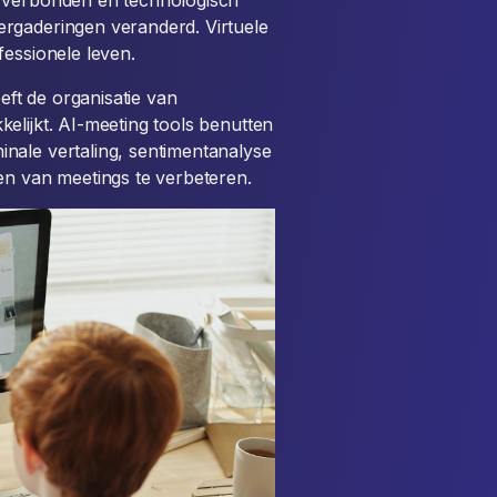
r verbonden en technologisch
rgaderingen veranderd. Virtuele
fessionele leven.
eeft de organisatie van
elijkt. AI-meeting tools benutten
nale vertaling, sentimentanalyse
en van meetings te verbeteren.