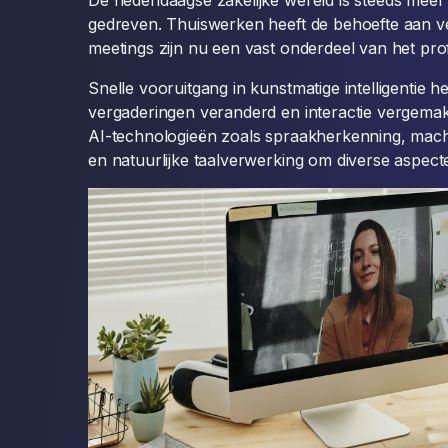
De hedendaagse zakelijke wereld is steeds mee
gedreven. Thuiswerken heeft de behoefte aan ve
meetings zijn nu een vast onderdeel van het pro
Snelle vooruitgang in kunstmatige intelligentie h
vergaderingen veranderd en interactie vergemakk
AI-technologieën zoals spraakherkenning, machi
en natuurlijke taalverwerking om diverse aspect