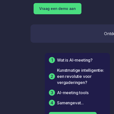
Vraag een demo aan
Ontd
1
Wat is AI-meeting?
Kunstmatige intelligentie:
2
een revolutie voor
vergaderingen?
3
AI-meeting tools
4
Samengevat...