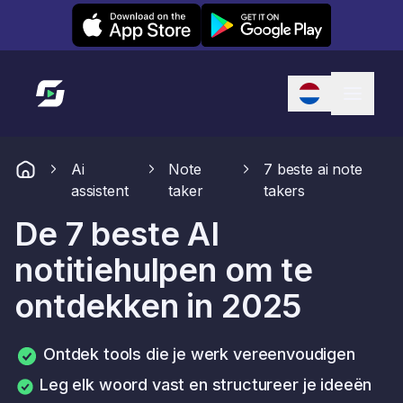
Leexi on iOS
Leexi on Android
Link naar startpagina
Ai
Note
7 beste ai note
assistent
taker
takers
De 7 beste AI
notitiehulpen om te
ontdekken in 2025
Ontdek tools die je werk vereenvoudigen
Leg elk woord vast en structureer je ideeën