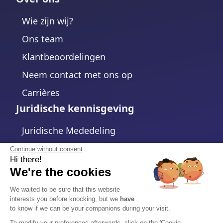
Wie zijn wij?
Ons team
Klantbeoordelingen
Neem contact met ons op
Carrières
Juridische kennisgeving
Juridische Mededeling
Privacybeleid
Continue without consent
Hi there!
Cookiebeleid
We're the cookies
Cookie-instellingen wijzigen
We waited to be sure that this website
interests you before knocking, but we
have
Algemene voorwaarden
to know if we can be your companions during your visit.
Gegevensverwerkingsovereenkomst
To modify your preferences afterwards, click on the 'Cookie