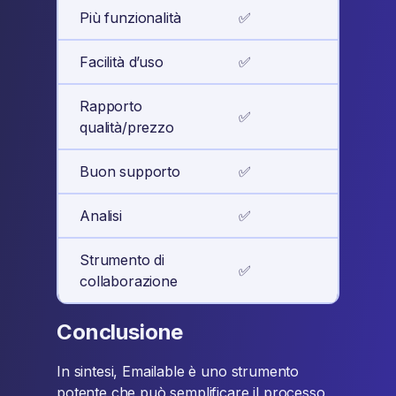
Più funzionalità
✅
❌
Facilità d’uso
✅
✅
Rapporto
✅
✅
qualità/prezzo
Buon supporto
✅
✅
Analisi
✅
❌
Strumento di
✅
❌
collaborazione
Conclusione
In sintesi, Emailable è uno strumento
potente che può semplificare il processo