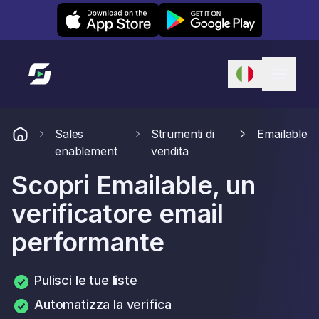
Leexi on iOS
Leexi on Android
Link alla homepage
Sales
Strumenti di
Emailable
enablement
vendita
Scopri Emailable, un
verificatore email
performante
Pulisci le tue liste
Automatizza la verifica