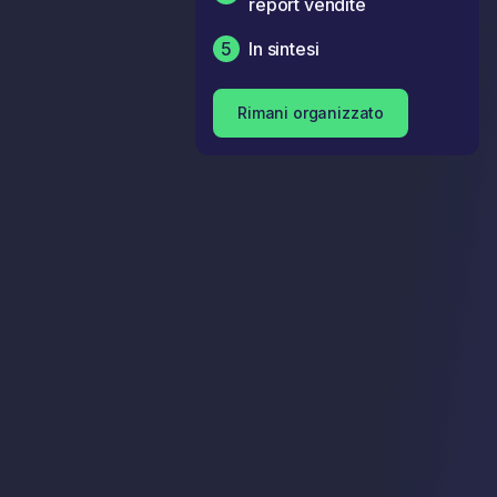
report vendite
5
In sintesi
Rimani organizzato