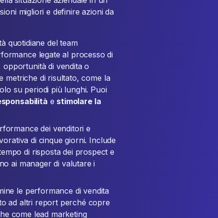
ella situazione aziendale in un
oni migliori e definire azioni da
vità quotidiane del team
rformance legate al processo di
opportunità di vendita o
e metriche di risultato, come la
olo su periodi più lunghi. Puoi
esponsabilità
e
stimolare la
rformance dei venditori e
vorativa di cinque giorni. Include
empo di risposta dei prospect e
no ai manager di valutare i
ine le performance di vendita
to ad altri report perché copre
riche come lead marketing