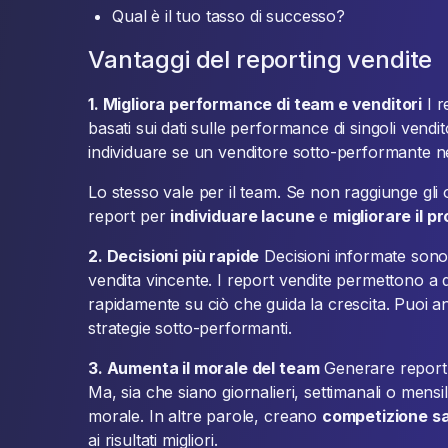
Qual è il tuo tasso di successo?
Vantaggi del reporting vendite
1. Migliora performance di team e venditori
I r
basati sui dati sulle performance di singoli vendit
individuare se un venditore sotto-performante ne
Lo stesso vale per il team. Se non raggiunge gli ob
report per
individuare lacune
e
migliorare il p
2. Decisioni più rapide
Decisioni informate sono 
vendita vincente. I report vendite permettono a d
rapidamente su ciò che guida la crescita. Puoi 
strategie sotto-performanti.
3. Aumenta il morale del team
Generare report 
Ma, sia che siano giornalieri, settimanali o mensil
morale. In altre parole, creano
competizione s
ai risultati migliori.