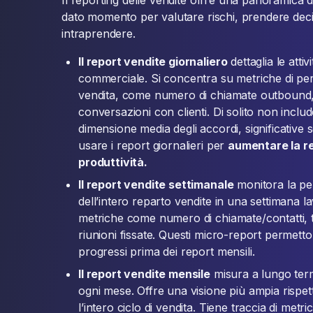
Il reporting delle vendite offre una panoramica d
dato momento per valutare rischi, prendere decisi
intraprendere.
Il report vendite giornaliero
dettaglia le atti
commerciale. Si concentra su metriche di pe
vendita, come numero di chiamate outbound, 
conversazioni con clienti. Di solito non includ
dimensione media degli accordi, significative s
usare i report giornalieri per
aumentare la r
produttività.
Il report vendite settimanale
monitora la pe
dell’intero reparto vendite in una settimana la
metriche come numero di chiamate/contatti, t
riunioni fissate. Questi micro-report permetto
progressi prima dei report mensili.
Il report vendite mensile
misura a lungo term
ogni mese. Offre una visione più ampia rispet
l’intero ciclo di vendita. Tiene traccia di met