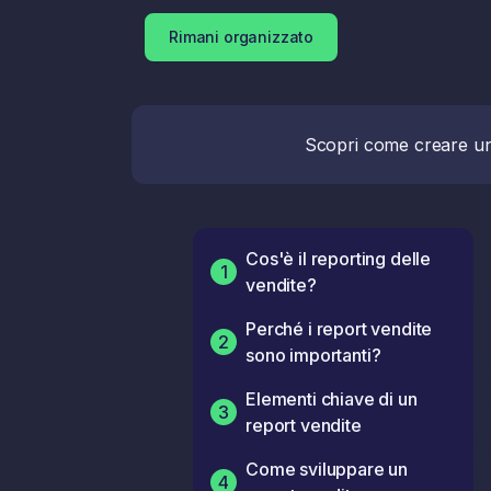
Rimani organizzato
Scopri come creare un 
Cos'è il reporting delle
1
vendite?
Perché i report vendite
2
sono importanti?
Elementi chiave di un
3
report vendite
Come sviluppare un
4