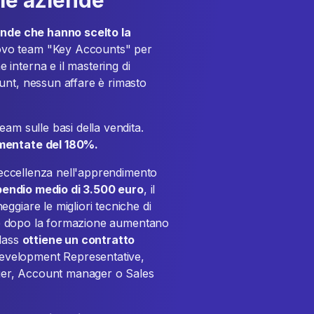
lle aziende
iende che hanno scelto la
ovo team "Key Accounts" per
interna e il mastering di
unt, nessun affare è rimasto
am sulle basi della vendita.
mentate del 180%.
l'eccellenza nell'apprendimento
pendio medio di 3.500 euro
, il
ggiare le migliori tecniche di
bile dopo la formazione aumentano
Class
ottiene un contratto
evelopment Representative,
er, Account manager o Sales