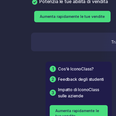
Potenzia le tue abilità di vendita
Aumenta rapidamente le tue vendite
Tr
1
Cos'è IconoClass?
2
Feedback degli studenti
Impatto di IconoClass
3
sulle aziende
Aumenta rapidamente le
tue vendite