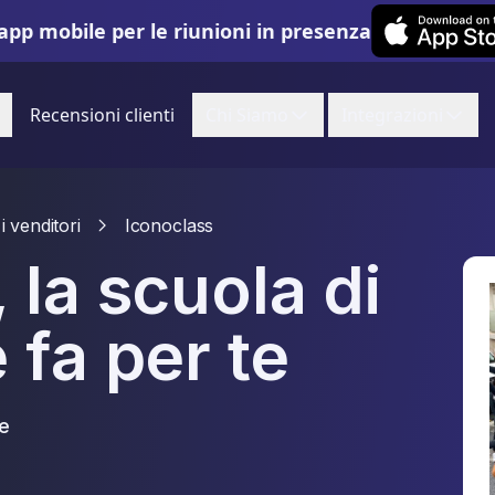
Leexi on iOS
app mobile per le riunioni in presenza
Recensioni clienti
Chi Siamo
Integrazioni
i venditori
Iconoclass
 la scuola di
 fa per te
ne