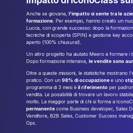
Impatto di IconoClass su
Anche se giovane,
l'impatto si sente tra le az
formazione.
Per esempio, hanno creato un nu
Lucca, con grande successo: dopo la formazione 
tecniche di scoperta (SPIN) e gestione key acco
aperto (100% chiusura!).
Un altro progetto ha aiutato Meero a formare i te
Dopo formazione intensiva,
le vendite sono au
Oltre a queste missioni, le statistiche mostrano 
pratico. Con un
98% di occupazione
e uno
sti
programma di 3 mesi è
il riferimento
per padrone
vendita. Le possibilità di trovare un lavoro sta
molto. La maggior parte di chi si forma a Icono
permanente
come Business developer, Sales D
Venditore, B2B Sales, Customer Success manag
Ops.