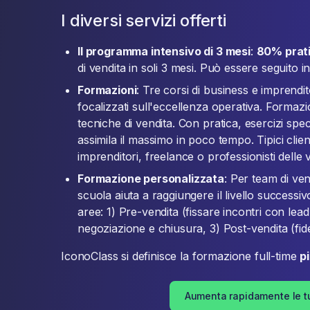
I diversi servizi offerti
Il programma intensivo di 3 mesi
:
80% prat
di vendita in soli 3 mesi. Può essere seguito 
Formazioni
: Tre corsi di business e imprendito
focalizzati sull'eccellenza operativa. Formazi
tecniche di vendita. Con pratica, esercizi speci
assimila il massimo in poco tempo. Tipici clien
imprenditori, freelance o professionisti delle 
Formazione personalizzata
: Per team di ve
scuola aiuta a raggiungere il livello successivo
aree: 1) Pre-vendita (fissare incontri con lead q
negoziazione e chiusura, 3) Post-vendita (fide
IconoClass si definisce la formazione full-time
p
Aumenta rapidamente le t