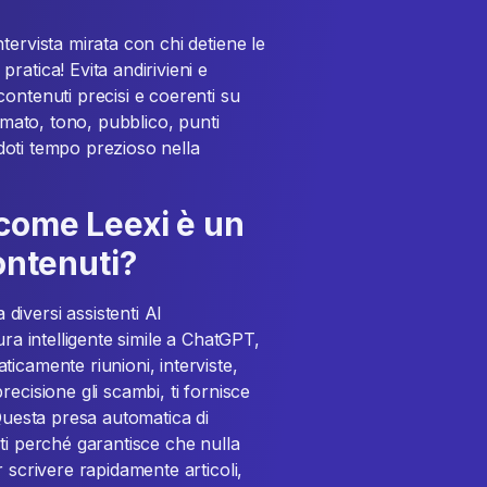
ervista mirata con chi detiene le
atica! Evita andirivieni e
ontenuti precisi e coerenti su
rmato, tono, pubblico, punti
andoti tempo prezioso nella
come Leexi è un
Contenuti?
iversi assistenti AI
ura intelligente simile a ChatGPT,
icamente riunioni, interviste,
ecisione gli scambi, ti fornisce
 Questa presa automatica di
ti perché garantisce che nulla
 scrivere rapidamente articoli,