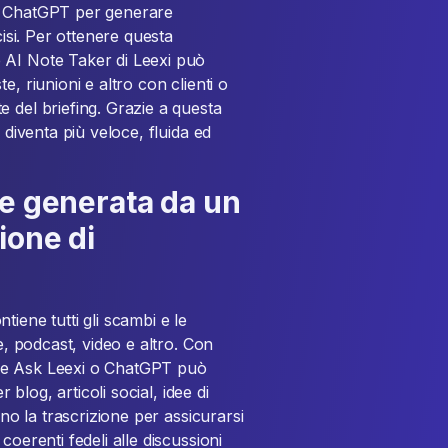
 o ChatGPT per generare
cisi. Per ottenere questa
 AI Note Taker di Leexi può
, riunioni e altro con clienti o
 del briefing. Grazie a questa
 diventa più veloce, fluida ed
ne generata da un
ione di
iene tutti gli scambi e le
e, podcast, video e altro. Con
me Ask Leexi o ChatGPT può
 blog, articoli social, idee di
ano la trascrizione per assicurarsi
oerenti fedeli alle discussioni