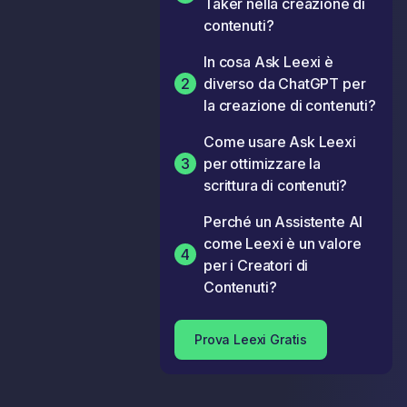
Taker nella creazione di
contenuti?
In cosa Ask Leexi è
2
diverso da ChatGPT per
la creazione di contenuti?
Come usare Ask Leexi
3
per ottimizzare la
scrittura di contenuti?
Perché un Assistente AI
come Leexi è un valore
4
per i Creatori di
Contenuti?
Prova Leexi Gratis