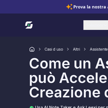
Prova la nostra 
Link alla homepage
Soluzioni
Casi d uso
Altri
Assistente
Come un As
può Acceler
Creazione 
Usa AI Note Taker e Ask Leexi per n