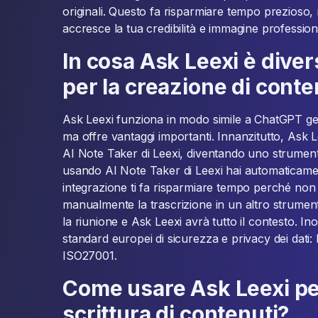
originali. Questo fa risparmiare tempo prezioso, m
accresce la tua credibilità e immagine profession
In cosa Ask Leexi è dive
per la creazione di conte
Ask Leexi funziona in modo simile a ChatGPT g
ma offre vantaggi importanti. Innanzitutto, Ask 
AI Note Taker di Leexi, diventando uno strume
usando AI Note Taker di Leexi hai automaticame
integrazione ti fa risparmiare tempo perché non 
manualmente la trascrizione in un altro strume
la riunione e Ask Leexi avrà tutto il contesto. Ino
standard europei di sicurezza e privacy dei dati:
ISO27001.
Come usare Ask Leexi per
scrittura di contenuti?