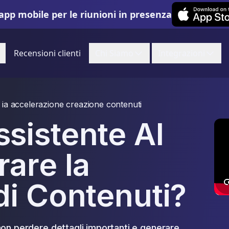
Leexi on iOS
app mobile per le riunioni in presenza
Recensioni clienti
Chi Siamo
Integrazioni
 ia accelerazione creazione contenuti
sistente AI
are la
di Contenuti?
on perdere dettagli importanti e generare