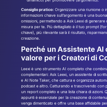
dinamico) per promuovere (argomento).”
Consiglio pratico:
Organizzare una riunione o int
informazioni chiave sull’argomento è una buona pr
omissioni, permettendo a Ask Leexi di generare c
misura per te. Più dettagliato è il tuo prompt (fo
chiave), più rilevante sarà il risultato, risparmi
creazione.
Perché un Assistente AI 
valore per i Creatori di 
Leexi è uno strumento AI completo che combina d
complementari: Ask Leexi, un assistente di scritt
e AI Note Taker, che cattura e organizza automat
podcast e altro. Catturando e trascrivendo con pr
un report completo e una lista chiara di azioni.
appunti è essenziale per la creazione di contenu
venga dimenticato e offre una base affidabile per