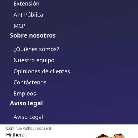
Extensión
API Pública
MCP
Sobre nosotros
¿Quiénes somos?
Nuestro equipo
Opiniones de clientes
Contáctenos
Empleos
Aviso legal
Aviso Legal
Política de Privacidad
Continue without consent
Hi there!