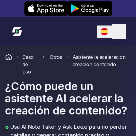
Leexi on iOS
Leexi on Android
Enlace a la página de inicio
Caso
Otros
Asistente ia aceleracion
de
creacion contenido
uso
¿Cómo puede un
asistente AI acelerar la
creación de contenido?
Usa AI Note Taker y Ask Leexi para no perder
detalles y generar contenido preciso y