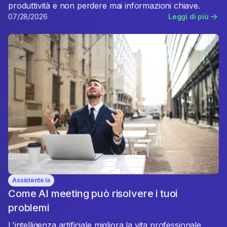
produttività e non perdere mai informazioni chiave.
07/28/2026
Leggi di più
Assistente Ia
Come AI meeting può risolvere i tuoi
problemi
L'intelligenza artificiale migliora la vita professionale.