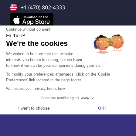
+1 (470) 802-4333
Continue without consent
Hi there!
We're the cookies
Integrazioni
We waited to be sure that this website
Tutte
interests you before knocking, but we
have
to know if we can be your companions during your visit.
Videoconferenza
To modify your preferences afterwards, click on the 'Cookie
Preferences' link located in the page footer.
Calendario
We respect your privacy, here's how.
CRM
Consents certified by
ATS
I want to choose
OK!
VoIP
Axeptio consent
Consent Management Platform: Personalize Your Options
Collaborazione
Our platform empowers you to tailor and manage your privacy se