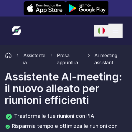
Leexi on iOS
Leexi on Android
Link alla homepage
Assistente
Presa
Ai meeting
ia
appunti ia
assistant
Assistente AI-meeting:
il nuovo alleato per
riunioni efficienti
Trasforma le tue riunioni con l'IA
Risparmia tempo e ottimizza le riunioni con