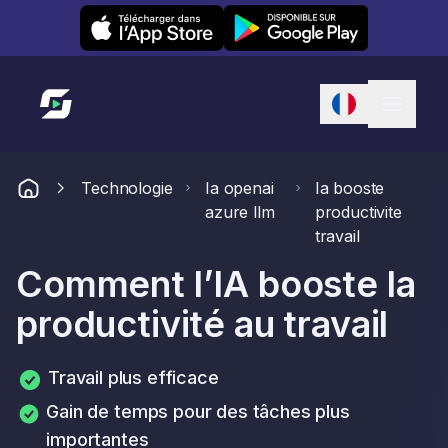
Leexi on iOS
Leexi on Android
Lien vers l'accueil
Technologie
Ia openai
Ia booste
azure llm
productivite
travail
Comment l’IA booste la
productivité au travail
Travail plus efficace
Gain de temps pour des tâches plus
importantes