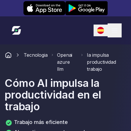
Leexi on iOS
Leexi on Android
Enlace a la página de inicio
Tecnologia
Openai
Ia impulsa
azure
productividad
llm
trabajo
Cómo AI impulsa la
productividad en el
trabajo
Trabajo más eficiente