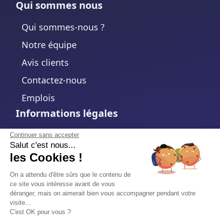
Qui sommes nous
Qui sommes-nous ?
Notre équipe
Avis clients
Contactez-nous
Emplois
Informations légales
Mentions légales
Continuer sans accepter
Salut c'est nous...
Politique de confidentialité
les Cookies !
Politique de cookies
On a attendu d'être sûrs que le contenu de
ce site vous intéresse avant de vous
Modifier votre choix de cookies
déranger, mais on aimerait bien vous accompagner pendant votre
visite...
Conditions d'utilisation
C'est OK pour vous ?