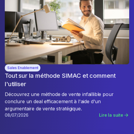
Sales Enablement
Tout sur la méthode SIMAC et comment
l'utiliser
Découvrez une méthode de vente infaillible pour
conclure un deal efficacement à l'aide d'un
argumentaire de vente stratégique.
08/07/2026
Lire la suite