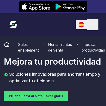
Leexi on iOS
Leexi on Android
Enlace a la página de inicio
Sales
Herramientas
Impulsar
enablement
de venta
productividad
Mejora tu productividad
Soluciones innovadoras para ahorrar tiempo y
optimizar tu eficiencia
Prueba Leexi AI Note Taker gratis