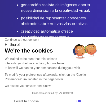
generación realista de imágenes aporta
nueva dimensión a la creatividad visual.
posibilidad de representar conceptos
abstractos abre nuevas vías creativas.
creatividad automática ofrece
resultados sorprendentes e
Continue without consent
inspiradores.
Hi there!
We're the cookies
Zapier
We waited to be sure that this website
interests you before knocking, but we
have
to know if we can be your companions during your visit.
To modify your preferences afterwards, click on the 'Cookie
Preferences' link located in the page footer.
We respect your privacy, here's how.
Consents certified by
I want to choose
OK!