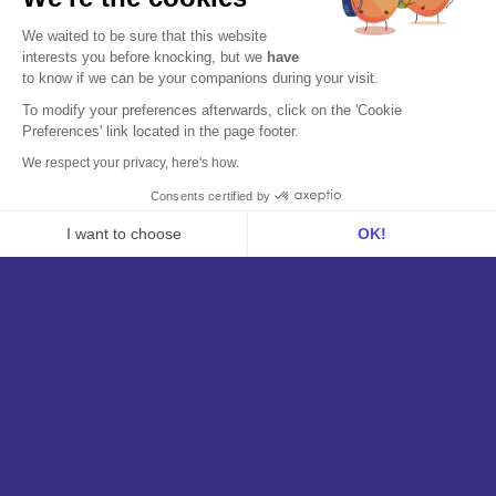
MCP
We waited to be sure that this website
Sobre nosotros
interests you before knocking, but we
have
to know if we can be your companions during your visit.
¿Quiénes somos?
To modify your preferences afterwards, click on the 'Cookie
Preferences' link located in the page footer.
Nuestro equipo
We respect your privacy, here's how.
Opiniones de clientes
Consents certified by
Contáctenos
I want to choose
OK!
Empleos
Axeptio consent
Consent Management Platform: Personalize Your Options
Aviso legal
Our platform empowers you to tailor and manage your privacy se
Aviso Legal
Política de Privacidad
Política de cookies
Cambiar la configuración de cookies