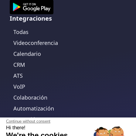
Integraciones
Todas
Videoconferencia
Calendario
CRM
ATS
VoIP
Colaboración
Automatización
Extensión
Continue without consent
Hi there!
API Pública
We're the cookies