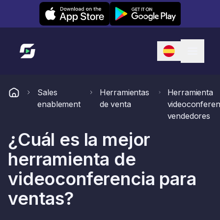
Leexi on iOS
Leexi on Android
Enlace a la página de inicio
Sales
Herramientas
Herramienta
enablement
de venta
videoconferen
vendedores
¿Cuál es la mejor
herramienta de
videoconferencia para
ventas?