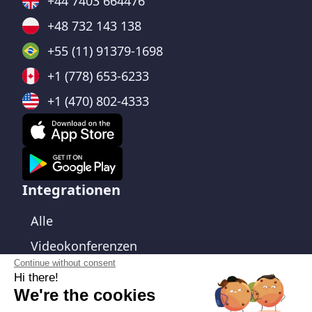
+44 7403 664476
+48 732 143 138
+55 (11) 91379-1698
+1 (778) 653-6233
+1 (470) 802-4333
Integrationen
Alle
Videokonferenzen
Continue without consent
Kalender
Hi there!
We're the cookies
CRM