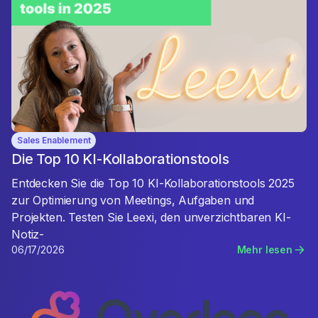
Sales Enablement
Die Top 10 KI-Kollaborationstools
Entdecken Sie die Top 10 KI-Kollaborationstools 2025
zur Optimierung von Meetings, Aufgaben und
Projekten. Testen Sie Leexi, den unverzichtbaren KI-
Notiz-­
06/17/2026
Mehr lesen