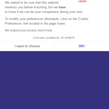
ATS
We waited to be sure that this website
interests you before knocking, but we
have
VoIP
to know if we can be your companions during your visit.
To modify your preferences afterwards, click on the 'Cookie
Zusammenarbeit
Preferences' link located in the page footer.
Automatisierung
We respect your privacy, here's how.
Erweiterung
Consents certified by
Öffentliche API
I want to choose
OK!
Axeptio consent
Consent Management Platform: Personalize Your Options
MCP
Our platform empowers you to tailor and manage your privacy se
Über uns
Wer sind wir?
Unser Team
Kundenbewertungen
Kontaktieren Sie uns