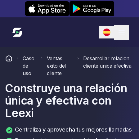
Leexi on iOS
Leexi on Android
Enlace a la página de inicio
Caso
Ventas
Desarrollar relacion
de
exito del
cliente unica efectiva
uso
cliente
Construye una relación
única y efectiva con
Leexi
Centraliza y aprovecha tus mejores llamadas