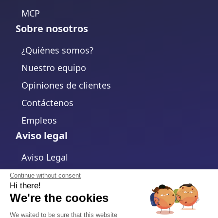
MCP
Sobre nosotros
¿Quiénes somos?
Nuestro equipo
Opiniones de clientes
Contáctenos
Empleos
Aviso legal
Aviso Legal
Política de Privacidad
Continue without consent
Hi there!
Política de cookies
We're the cookies
Cambiar la configuración de cookies
We waited to be sure that this website