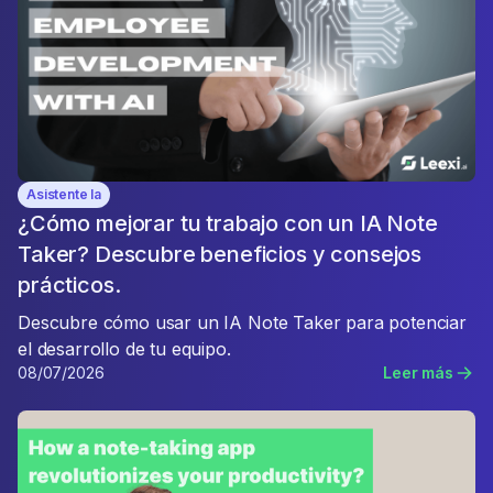
Asistente Ia
¿Cómo mejorar tu trabajo con un IA Note
Taker? Descubre beneficios y consejos
prácticos.
Descubre cómo usar un IA Note Taker para potenciar
el desarrollo de tu equipo.
08/07/2026
Leer más