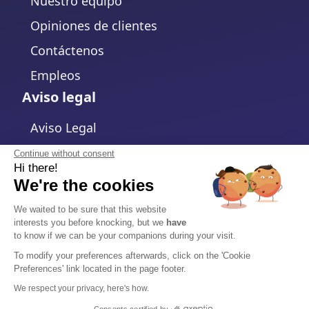
Nuestro equipo
Opiniones de clientes
Contáctenos
Empleos
Aviso legal
Aviso Legal
Política de Privacidad
Continue without consent
Hi there!
Política de cookies
We're the cookies
Cambiar la configuración de cookies
We waited to be sure that this website
interests you before knocking, but we
have
Términos y Condiciones
to know if we can be your companions during your visit.
Acuerdo de Procesamiento de Datos
To modify your preferences afterwards, click on the 'Cookie
Preferences' link located in the page footer.
Seguridad
We respect your privacy, here's how.
Centro de Confianza
Consents certified by