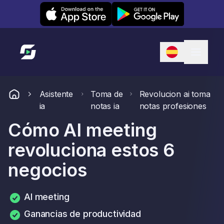
Leexi on iOS
Leexi on Android
Enlace a la página de inicio
Asistente
Toma de
Revolucion ai toma
ia
notas ia
notas profesiones
Cómo AI meeting
revoluciona estos 6
negocios
AI meeting
Ganancias de productividad