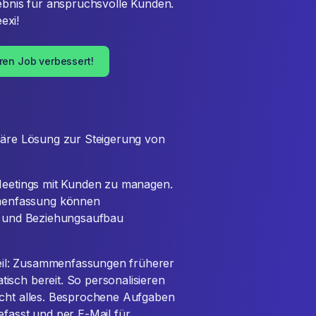
lebnis für anspruchsvolle Kunden.
exi!
hren Job verbessert!
onäre Lösung zur Steigerung von
 Meetings mit Kunden zu managen.
menfassung können
ch und Beziehungsaufbau
eil: Zusammenfassungen früherer
isch bereit. So personalisieren
icht alles. Besprochene Aufgaben
asst und per E-Mail für