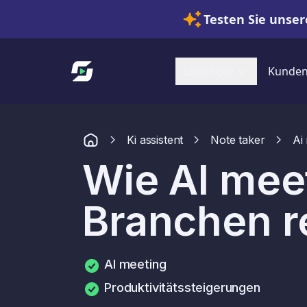
Testen Sie unser
Link zur Startseite
Lösungen
Kunde
Ki assistent
Note taker
Ai
Wie AI mee
Branchen re
AI meeting
Produktivitätssteigerungen