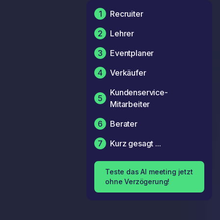
1
Recruiter
2
Lehrer
3
Eventplaner
4
Verkäufer
Kundenservice-
5
Mitarbeiter
6
Berater
7
Kurz gesagt ...
Teste das AI meeting jetzt
ohne Verzögerung!