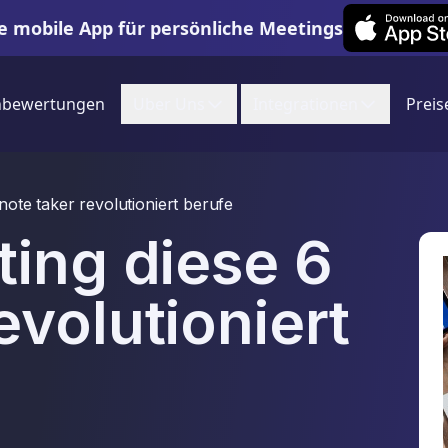
Leexi on iOS
e mobile App für persönliche Meetings
nbewertungen
Uber Uns
Integrationen
Preis
 note taker revolutioniert berufe
ting diese 6
volutioniert