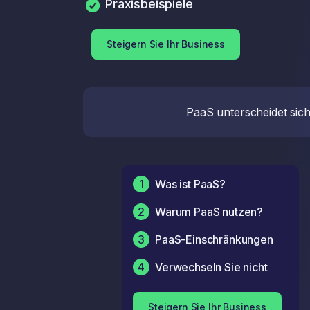
Praxisbeispiele
Steigern Sie Ihr Business
PaaS unterscheidet sich 
1
Was ist PaaS?
2
Warum PaaS nutzen?
3
PaaS-Einschränkungen
4
Verwechseln Sie nicht
Steigern Sie Ihr Business