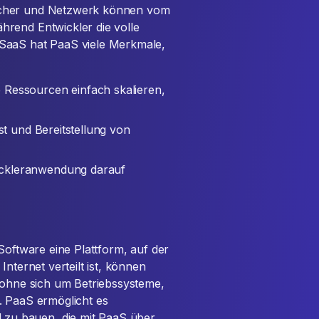
eicher und Netzwerk können vom
rend Entwickler die volle
 SaaS hat PaaS viele Merkmale,
 Ressourcen einfach skalieren,
est und Bereitstellung von
ickleranwendung darauf
Software eine Plattform, auf der
nternet verteilt ist, können
, ohne sich um Betriebssysteme,
. PaaS ermöglicht es
zu bauen, die mit PaaS über