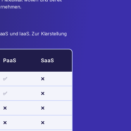
bernehmen.
aaS und IaaS. Zur Klarstellung
PaaS
SaaS
✅
❌
✅
❌
❌
❌
❌
❌