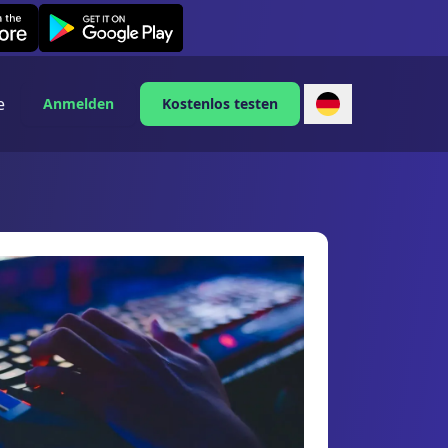
Leexi on Android
e
Anmelden
Kostenlos testen