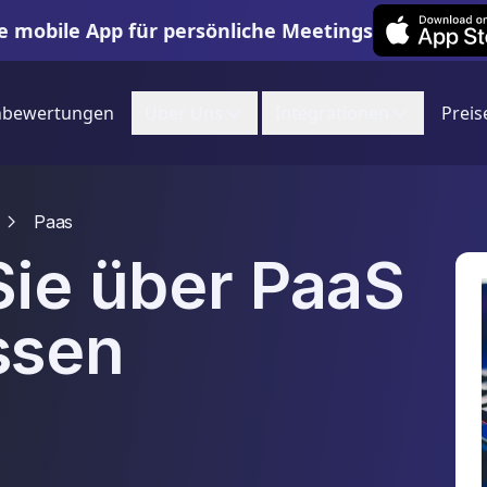
Leexi on iOS
e mobile App für persönliche Meetings
nbewertungen
Uber Uns
Integrationen
Preis
Paas
Sie über PaaS
ssen