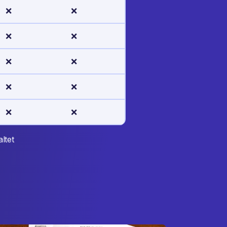
❌
❌
❌
❌
❌
❌
❌
❌
❌
❌
ltet