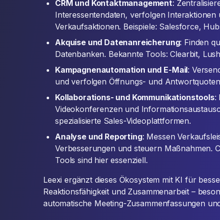
CRM und Kontaktmanagement
: Zentralisi
Interessentendaten, verfolgen Interaktionen 
Verkaufsaktionen. Beispiele: Salesforce, Hub
Akquise und Datenanreicherung
: Finden q
Datenbanken. Bekannte Tools: Clearbit, Lus
Kampagnenautomation und E-Mail
: Versen
und verfolgen Öffnungs- und Antwortquoten. B
Kollaborations- und Kommunikationstools
:
Videokonferenzen und Informationsaustausch
spezialisierte Sales-Videoplattformen.
Analyse und Reporting
: Messen Verkaufsleis
Verbesserungen und steuern Maßnahmen. CR
Tools sind hier essenziell.
Leexi ergänzt dieses Ökosystem mit KI für besse
Reaktionsfähigkeit und Zusammenarbeit – beson
automatische Meeting-Zusammenfassungen und