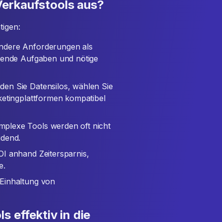
erkaufstools aus?
tigen:
andere Anforderungen als
ubende Aufgaben und nötige
iden Sie Datensilos, wählen Sie
ketingplattformen kompatibel
mplexe Tools werden oft nicht
idend.
OI anhand Zeitersparnis,
e.
 Einhaltung von
s effektiv in die