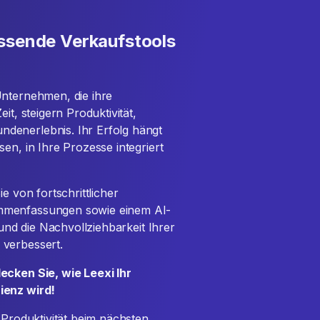
assende Verkaufstools
Unternehmen, die ihre
it, steigern Produktivität,
denerlebnis. Ihr Erfolg hängt
en, in Ihre Prozesse integriert
e von fortschrittlicher
ammenfassungen sowie einem AI-
 und die Nachvollziehbarkeit Ihrer
 verbessert.
ecken Sie, wie Leexi Ihr
ienz wird!
 Produktivität beim nächsten