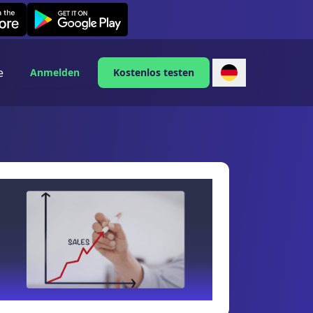
Leexi on Android
e
Anmelden
Kostenlos testen