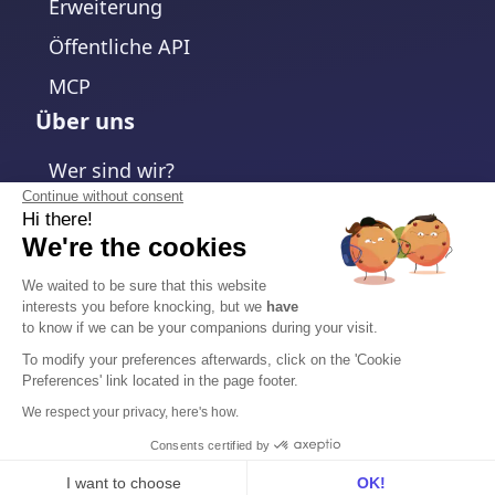
Erweiterung
Öffentliche API
MCP
Über uns
Wer sind wir?
Continue without consent
Unser Team
Hi there!
We're the cookies
Kundenbewertungen
Kontaktieren Sie uns
We waited to be sure that this website
interests you before knocking, but we
have
Karriere
to know if we can be your companions during your visit.
Impressum
To modify your preferences afterwards, click on the 'Cookie
Preferences' link located in the page footer.
Impressum
We respect your privacy, here's how.
Consents certified by
Datenschutzerklärung
I want to choose
OK!
Cookie-Richtlinie