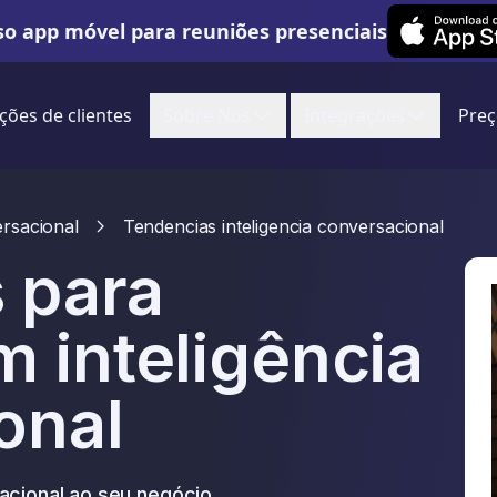
Leexi on iOS
o app móvel para reuniões presenciais
ções de clientes
Sobre Nos
Integrações
Preç
ersacional
Tendencias inteligencia conversacional
 para
 inteligência
onal
acional ao seu negócio