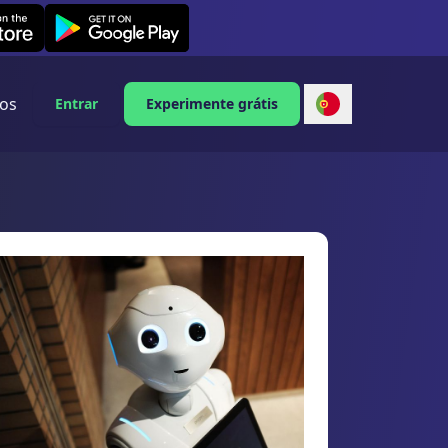
Leexi on Android
os
Entrar
Experimente grátis