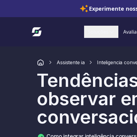
Experimente noss
Link para a página inicial
Soluções
Avalia
Assistente ia
Inteligencia conv
Tendências
observar em
conversaci
Como integrar inteligência convers