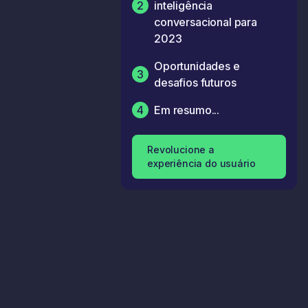
2
inteligência
conversacional para
2023
Oportunidades e
3
desafios futuros
4
Em resumo...
Revolucione a
experiência do usuário