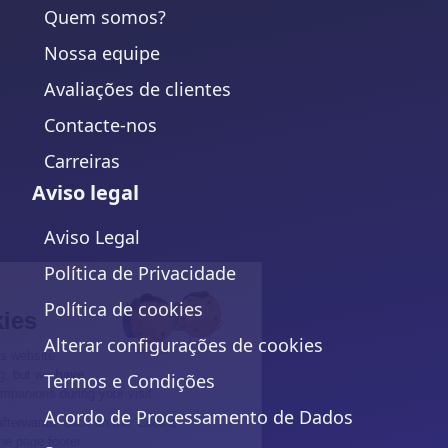
Quem somos?
Nossa equipe
Avaliações de clientes
Contacte-nos
Carreiras
Aviso legal
Aviso Legal
Política de Privacidade
Continue without consent
Hi there!
Política de cookies
We're the cookies
Alterar configurações de cookies
We waited to be sure that this website
interests you before knocking, but we
have
Termos e Condições
to know if we can be your companions during your visit.
Acordo de Processamento de Dados
To modify your preferences afterwards, click on the 'Cookie
Preferences' link located in the page footer.