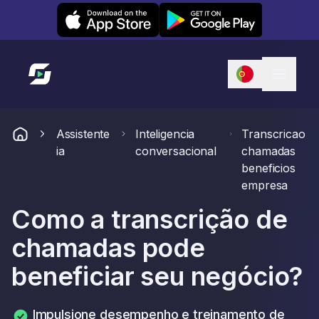
Leexi on iOS
Leexi on Android
Link para a página inicial
Assistente
Inteligencia
Transcricao
ia
conversacional
chamadas
beneficios
empresa
Como a transcrição de
chamadas pode
beneficiar seu negócio?
Impulsione desempenho e treinamento de