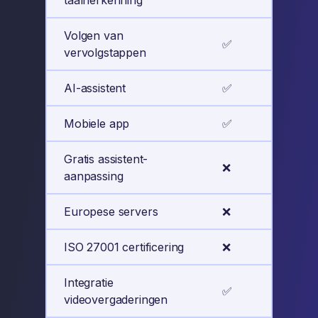
taalherkenning
Volgen van
✅
✅
vervolgstappen
AI-assistent
✅
✅
Mobiele app
✅
✅
Gratis assistent-
❌
✅
aanpassing
Europese servers
❌
✅
ISO 27001 certificering
❌
✅
Integratie
✅
✅
videovergaderingen