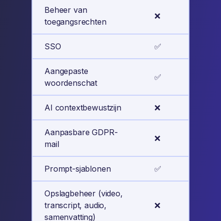
Beheer van
❌
✅
toegangsrechten
SSO
✅
✅
Aangepaste
✅
✅
woordenschat
AI contextbewustzijn
❌
✅
Aanpasbare GDPR-
❌
✅
mail
Prompt-sjablonen
✅
✅
Opslagbeheer (video,
transcript, audio,
❌
✅
samenvatting)