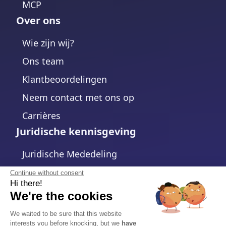
MCP
Over ons
Wie zijn wij?
Ons team
Klantbeoordelingen
Neem contact met ons op
Carrières
Juridische kennisgeving
Juridische Mededeling
Privacybeleid
Continue without consent
Hi there!
Cookiebeleid
We're the cookies
Cookie-instellingen wijzigen
We waited to be sure that this website
interests you before knocking, but we
have