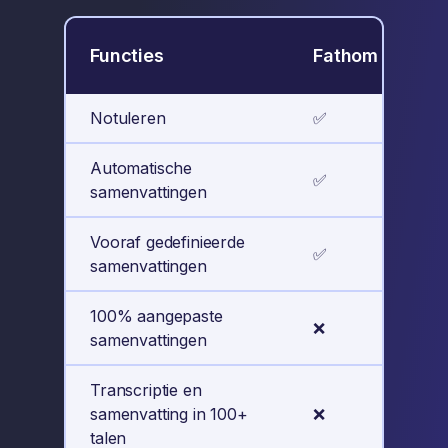
Functies
Fathom
Le
Notuleren
✅
✅
Automatische
✅
✅
samenvattingen
Vooraf gedefinieerde
✅
✅
samenvattingen
100% aangepaste
❌
✅
samenvattingen
Transcriptie en
samenvatting in 100+
❌
✅
talen