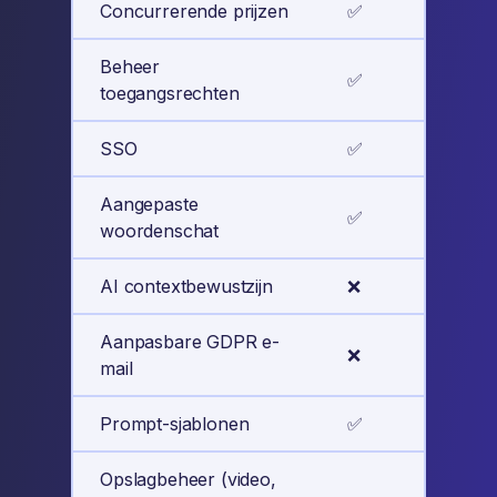
Concurrerende prijzen
✅
✅
Beheer
✅
✅
toegangsrechten
SSO
✅
✅
Aangepaste
✅
✅
woordenschat
AI contextbewustzijn
❌
✅
Aanpasbare GDPR e-
❌
✅
mail
Prompt-sjablonen
✅
✅
Opslagbeheer (video,