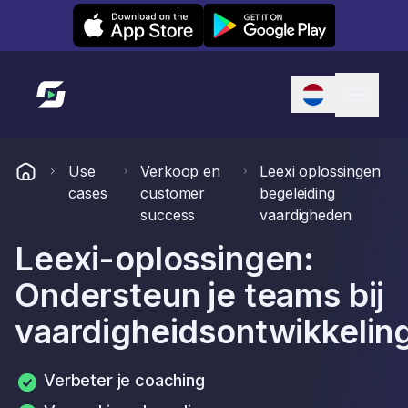
Leexi on iOS
Leexi on Android
Link naar startpagina
Use
Verkoop en
Leexi oplossingen
cases
customer
begeleiding
success
vaardigheden
Leexi-oplossingen:
Ondersteun je teams bij
vaardigheidsontwikkelin
Verbeter je coaching