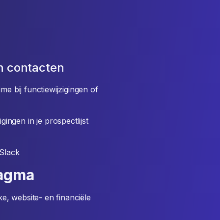
n contacten
me bij functiewijzigingen of
ingen in je prospectlijst
Slack
tagma
ke, website- en financiële