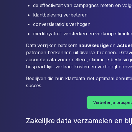
de effectiviteit van campagnes meten en vol
klantbeleving verbeteren
conversieratio's verhogen
merkloyaliteit versterken en verkoop stimule
Data verrijken betekent
nauwkeurige
en
actue
patronen herkennen uit diverse bronnen. Dataver
accurate data voor snellere, slimmere beslissin
bespaart tijd, verlaagt kosten en verhoogt conve
Bedrijven die hun klantdata niet optimaal benut
succes.
Verbeter je prospec
Zakelijke data verzamelen en b