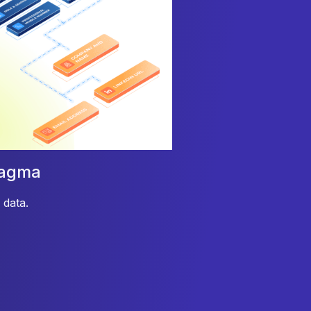
tagma
 data.