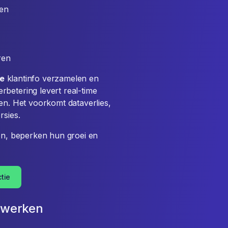
gen
ren
le
klantinfo verzamelen en
betering levert real-time
gen. Het voorkomt dataverlies,
rsies.
ten, beperken hun groei en
tie
ijwerken