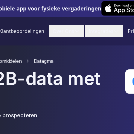
Leexi on iOS
biele app voor fysieke vergaderingen
Klantbeoordelingen
Over Ons
Integraties
Pr
pmiddelen
Datagma
B2B-data met
te prospecteren