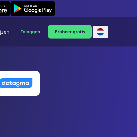
Leexi on Android
ijzen
Inloggen
Probeer gratis