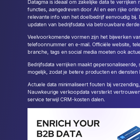
Datagma is ideaal om zakelijke data te verrijken 
functies, aangedreven door AI en een rijke onlin
relevante info van het doelbedrijf eenvoudig bij.
updaten van bedrijfsdata via betrouwbare derde
Veelvoorkomende vormen zijn het bijwerken van p
telefoonnummer en e-mail. Officiële website, tele
branche, tags en social media moeten ook actuee
Bedrijfsdata verrijken maakt gepersonaliseerde
mogelijk, zodat je betere producten en diensten 
Actuele data minimaliseert fouten bij verzending,
Nauwkeurige verkoopdata versterkt vertrouwen en
service terwijl CRM-kosten dalen.