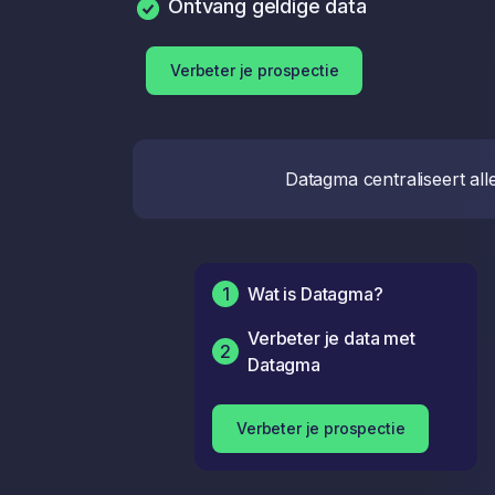
Ontvang geldige data
Verbeter je prospectie
Datagma centraliseert all
1
Wat is Datagma?
Verbeter je data met
2
Datagma
Verbeter je prospectie