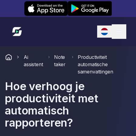
Leexi on iOS
Leexi on Android
Link naar startpagina
Ai
Note
Productiviteit
assistent
taker
automatische
samenvattingen
Hoe verhoog je
productiviteit met
automatisch
rapporteren?