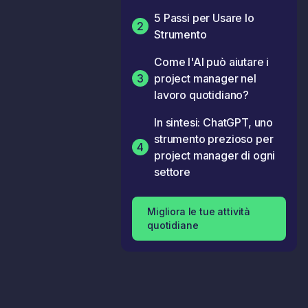
5 Passi per Usare lo
2
Strumento
Come l'AI può aiutare i
3
project manager nel
lavoro quotidiano?
In sintesi: ChatGPT, uno
strumento prezioso per
4
project manager di ogni
settore
Migliora le tue attività
quotidiane