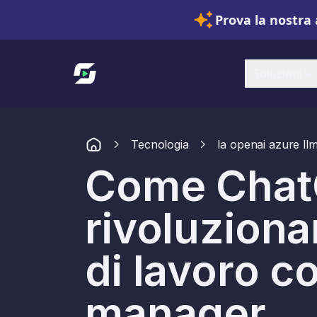
Prova la nostra 
Link alla homepage
Soluzioni
Tecnologia
Ia openai azure ll
Come Chat
rivoluzionar
di lavoro c
manager