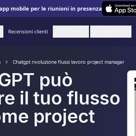
Leexi on iOS
app mobile per le riunioni in presenza
Recensioni clienti
Chi Siamo
Integrazioni
m
Chatgpt rivoluzione flussi lavoro project manager
GPT può
e il tuo flusso
ome project