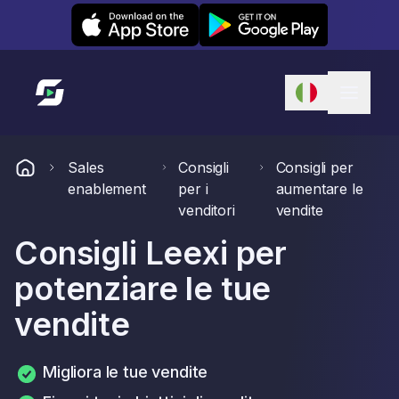
Leexi on iOS
Leexi on Android
Link alla homepage
Sales
Consigli
Consigli per
enablement
per i
aumentare le
venditori
vendite
Consigli Leexi per
potenziare le tue
vendite
Migliora le tue vendite