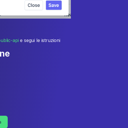
public-api
e segui le istruzioni
one
s