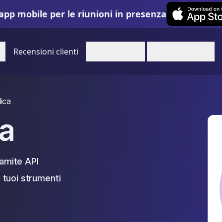
Leexi on iOS
app mobile per le riunioni in presenza
Recensioni clienti
Chi Siamo
Integrazioni
ica
ca
ramite API
i tuoi strumenti