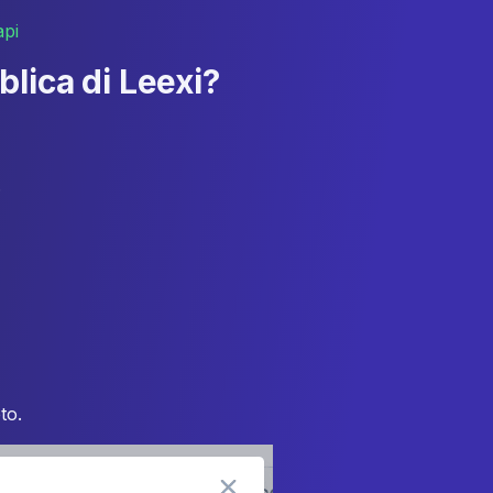
api
lica di Leexi?
.
to.