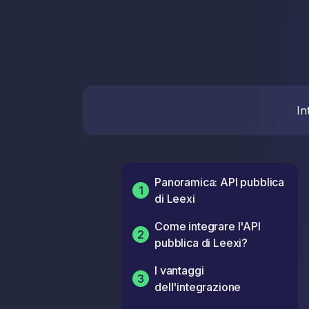
In
Panoramica: API pubblica
1
di Leexi
Come integrare l'API
2
pubblica di Leexi?
I vantaggi
3
dell'integrazione