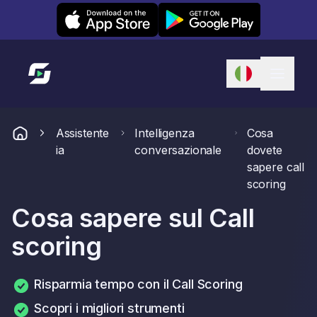
Leexi on iOS
Leexi on Android
Link alla homepage
Assistente
Intelligenza
Cosa
ia
conversazionale
dovete
sapere call
scoring
Cosa sapere sul Call
scoring
Risparmia tempo con il Call Scoring
Scopri i migliori strumenti