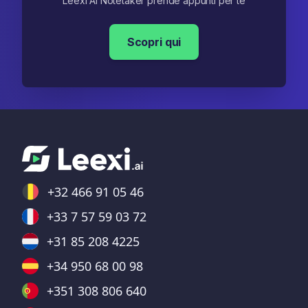
Leexi AI Notetaker prende appunti per te
Scopri qui
+32 466 91 05 46
+33 7 57 59 03 72
+31 85 208 4225
+34 950 68 00 98
+351 308 806 640