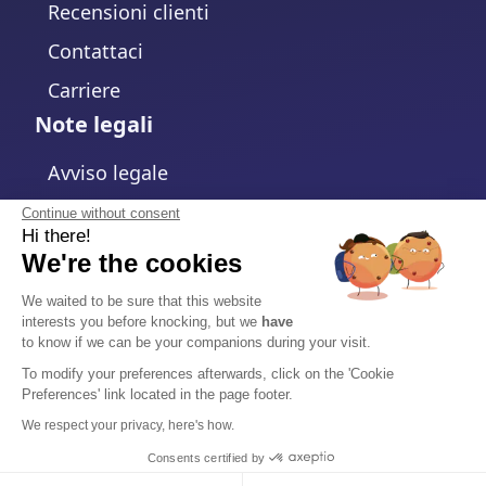
Recensioni clienti
Contattaci
Carriere
Note legali
Avviso legale
Informativa sulla Privacy
Continue without consent
Hi there!
Politica sui cookie
We're the cookies
Modifica impostazioni cookie
We waited to be sure that this website
interests you before knocking, but we
have
Termini e Condizioni
to know if we can be your companions during your visit.
Accordo sul Trattamento dei Dati
To modify your preferences afterwards, click on the 'Cookie
Preferences' link located in the page footer.
Sicurezza
We respect your privacy, here's how.
Centro di Fiducia
Consents certified by