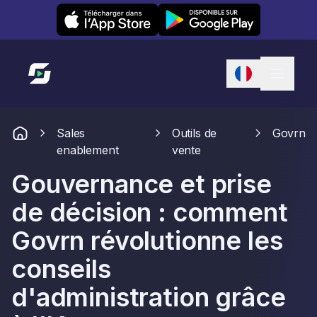
Leexi on iOS
Leexi on Android
Lien vers l'accueil
Sales
Outils de
Govrn
enablement
vente
Gouvernance et prise
de décision : comment
Govrn révolutionne les
conseils
d'administration grâce