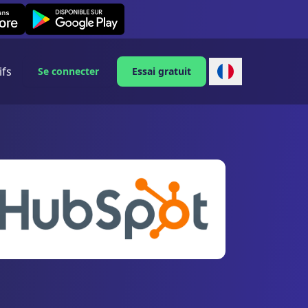
Leexi on Android
ifs
Se connecter
Essai gratuit