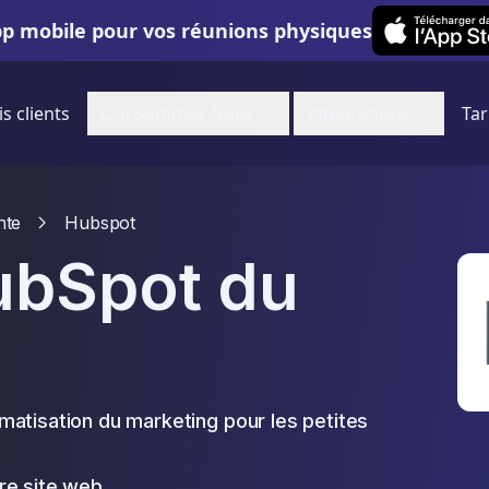
Leexi on iOS
pp mobile pour vos réunions physiques
is clients
Qui Sommes Nous
Intégrations
Tar
nte
Hubspot
ubSpot du
omatisation du marketing pour les petites
re site web