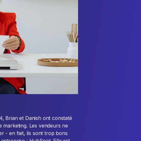
, Brian et Danish ont constaté
e marketing. Les vendeurs ne
- en fait, ils sont trop bons
ntreprise : HubSpot. Elle est