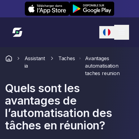
Leexi on iOS
Leexi on Android
Lien vers l'accueil
Assistant
Taches
Avantages
ia
automatisation
taches reunion
Quels sont les
avantages de
l’automatisation des
tâches en réunion?