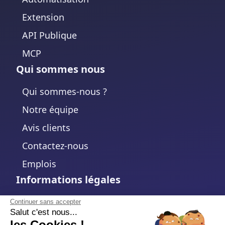
Extension
API Publique
MCP
Qui sommes nous
Qui sommes-nous ?
Notre équipe
Avis clients
Contactez-nous
Emplois
Informations légales
Mentions légales
Continuer sans accepter
Salut c'est nous...
Politique de confidentialité
les Cookies !