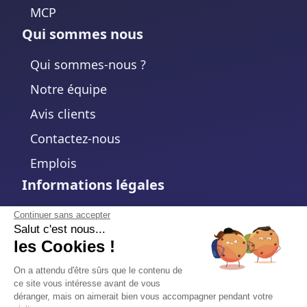
MCP
Qui sommes nous
Qui sommes-nous ?
Notre équipe
Avis clients
Contactez-nous
Emplois
Informations légales
Mentions légales
Continuer sans accepter
Salut c'est nous...
Politique de confidentialité
les Cookies !
Politique de cookies
On a attendu d'être sûrs que le contenu de
ce site vous intéresse avant de vous
Modifier votre choix de cookies
déranger, mais on aimerait bien vous accompagner pendant votre