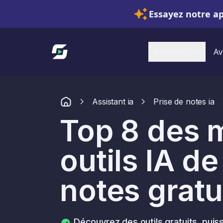
Essayez notre a
Lien vers l'accueil
Solutions
Av
Assistant ia
Prise de notes ia
Top 8 des m
outils IA de
notes gratu
Découvrez des outils gratuits, puiss