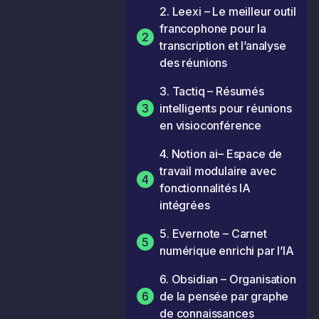
2. Leexi – Le meilleur outil
francophone pour la
2
transcription et l’analyse
des réunions
3. Tactiq – Résumés
3
intelligents pour réunions
en visioconférence
4. Notion ai– Espace de
travail modulaire avec
4
fonctionnalités IA
intégrées
5. Evernote – Carnet
5
numérique enrichi par l’IA
6. Obsidian – Organisation
6
de la pensée par graphe
de connaissances