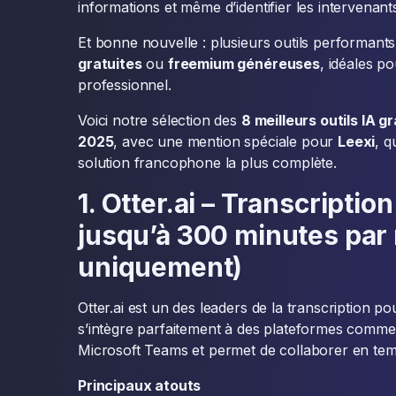
informations et même d’identifier les intervenant
Et bonne nouvelle : plusieurs outils performan
gratuites
ou
freemium généreuses
, idéales p
professionnel.
Voici notre sélection des
8 meilleurs outils IA g
2025
, avec une mention spéciale pour
Leexi
, 
solution francophone la plus complète.
1. Otter.ai – Transcripti
jusqu’à 300 minutes par 
uniquement)
Otter.ai est un des leaders de la transcription po
s’intègre parfaitement à des plateformes com
Microsoft Teams et permet de collaborer en temp
Principaux atouts