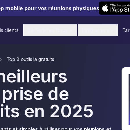
Leexi on iOS
pp mobile pour vos réunions physiques
is clients
Qui Sommes Nous
Intégrations
Tar
Top 8 outils ia gratuits
eilleurs
 prise de
its en 2025
ants et simples à utiliser pour vos réunions et