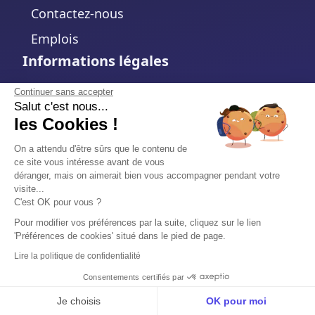
Contactez-nous
Emplois
Informations légales
Mentions légales
Continuer sans accepter
Salut c'est nous...
Politique de confidentialité
les Cookies !
Politique de cookies
On a attendu d'être sûrs que le contenu de
ce site vous intéresse avant de vous
Modifier votre choix de cookies
déranger, mais on aimerait bien vous accompagner pendant votre
visite...
Conditions d'utilisation
C'est OK pour vous ?
Accord de traitement des données
Pour modifier vos préférences par la suite, cliquez sur le lien
'Préférences de cookies' situé dans le pied de page.
Sécurité
Lire la politique de confidentialité
Trust Center
Consentements certifiés par
Je choisis
OK pour moi