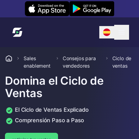
Leexi on iOS
Leexi on Android
Enlace a la página de inicio
Sales
Consejos para
Ciclo de
enablement
vendedores
ventas
Domina el Ciclo de
Ventas
El Ciclo de Ventas Explicado
Comprensión Paso a Paso