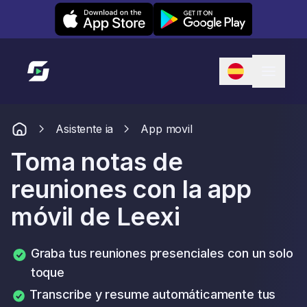
Leexi on iOS
Leexi on Android
Enlace a la página de inicio
Asistente ia
App movil
Toma notas de
reuniones con la app
móvil de Leexi
Graba tus reuniones presenciales con un solo
toque
Transcribe y resume automáticamente tus