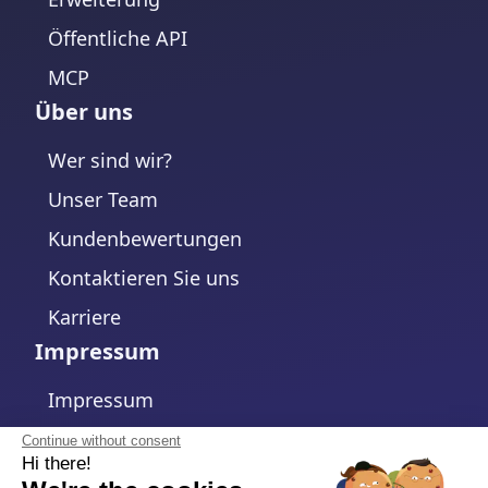
Öffentliche API
MCP
Über uns
Wer sind wir?
Unser Team
Kundenbewertungen
Kontaktieren Sie uns
Karriere
Impressum
Impressum
Datenschutzerklärung
Continue without consent
Hi there!
Cookie-Richtlinie