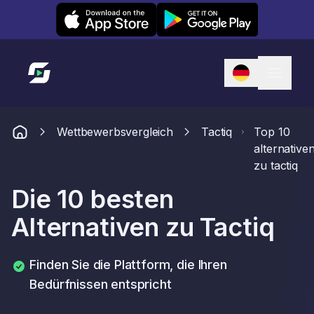
Leexi on iOS
Leexi on Android
Link zur Startseite
Wettbewerbsvergleich
Tactiq
Top 10
alternative
zu tactiq
Die 10 besten
Alternativen zu Tactiq
Finden Sie die Plattform, die Ihren
Bedürfnissen entspricht