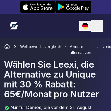
Leexi on iOS
Leexi on Android
Link zur Startseite
Wettbewerbsvergleich
Andere
Uni
alternativen
Wählen Sie Leexi, die
Alternative zu Unique
mit 30 % Rabatt:
65€/Monat pro Nutzer
Nur für Demos, die vor dem 31. August