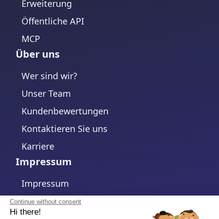
Erweiterung
Öffentliche API
MCP
Über uns
Wer sind wir?
Unser Team
Kundenbewertungen
Kontaktieren Sie uns
Karriere
Impressum
Impressum
Datenschutzerklärung
Continue without consent
Hi there!
Cookie-Richtlinie