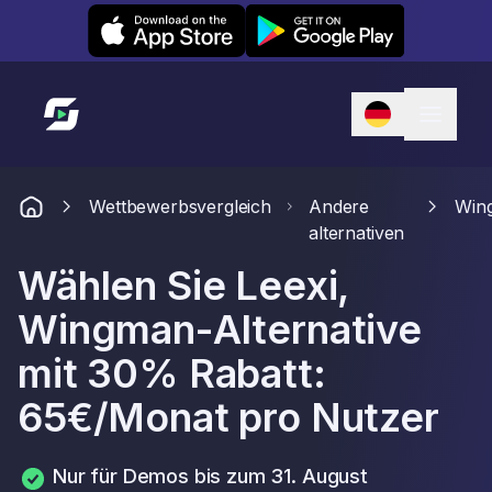
Leexi on iOS
Leexi on Android
Link zur Startseite
Wettbewerbsvergleich
Andere
Win
alternativen
Wählen Sie Leexi,
Wingman-Alternative
mit 30% Rabatt:
65€/Monat pro Nutzer
Nur für Demos bis zum 31. August