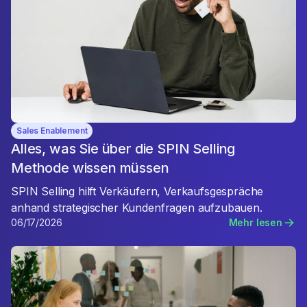
Sales Enablement
Alles, was Sie über die SPIN Selling
Methode wissen müssen
SPIN Selling hilft Verkäufern, Verkaufsgespräche
anhand strategischer Kundenfragen aufzubauen.
06/17/2026
Mehr lesen