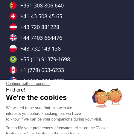
+351 308 806 640
+41 43 508 45 65
+43 720 881228
+44 7403 664476
+48 732 143 138
+55 (11) 91379-1698
+1 (778) 653-6233
+1 (470) 802-4333
Continue without consent
Hi there!
We're the cookies
We waited to be sure that this website
interests you before knocking, but we
have
Integrationen
to know if we can be your companions during your visit.
To modify your preferences afterwards, click on the 'Cookie
Alle
Preferences' link located in the page footer.