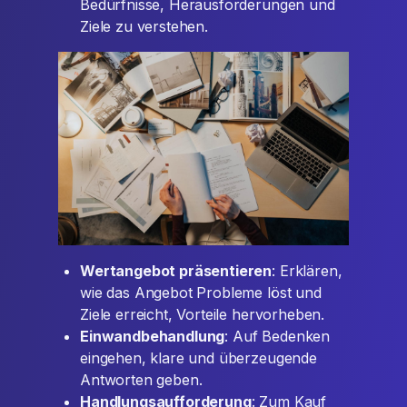
Bedürfnisse, Herausforderungen und
Ziele zu verstehen.
Wertangebot präsentieren
: Erklären,
wie das Angebot Probleme löst und
Ziele erreicht, Vorteile hervorheben.
Einwandbehandlung
: Auf Bedenken
eingehen, klare und überzeugende
Antworten geben.
Handlungsaufforderung
: Zum Kauf