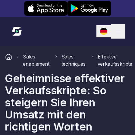
Leexi on iOS
Leexi on Android
Link zur Startseite
Sales
Sales
Effektive
enablement
techniques
verkaufsskripte
Geheimnisse effektiver
Verkaufsskripte: So
steigern Sie Ihren
Umsatz mit den
richtigen Worten