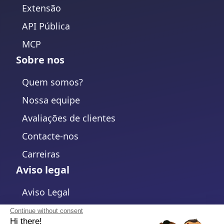
Extensão
API Pública
MCP
Sobre nos
Quem somos?
Nossa equipe
Avaliações de clientes
Contacte-nos
Carreiras
Aviso legal
Aviso Legal
Política de Privacidade
Continue without consent
Hi there!